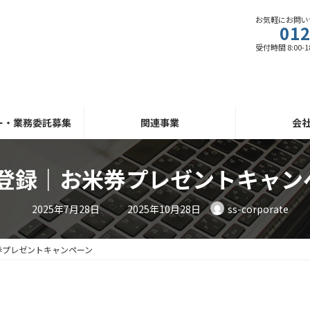
お気軽にお問い
012
受付時間 8:00-1
ー・業務委託募集
関連事業
会
NE登録｜お米券プレゼントキャン
最
2025年7月28日
2025年10月28日
ss-corporate
終
更
新
日
米券プレゼントキャンペーン
時
: