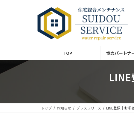
コ
ナ
ン
ビ
テ
ゲ
ン
ー
ツ
シ
へ
ョ
ス
ン
TOP
協力パートナ
キ
に
ッ
移
プ
動
LI
トップ
お知らせ
プレスリリース
LINE登録｜お